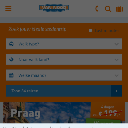
ZOEKEN
NAAR 'MIJN REIS' OMGEVING
ma. t/m vr.: 09:00 - 17:30 uur
zaterdag: 10:00 - 16:00 uur
Zoek jouw ideale stedentrip
Last minutes
Welk type?
Naar welk land?
Welke maand?
Toon 34 reizen