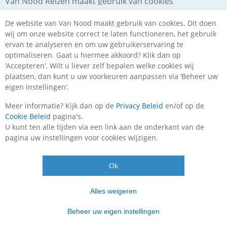
Van Nood Reizen maakt gebruik van cookies
De website van Van Nood maakt gebruik van cookies. Dit doen
wij om onze website correct te laten functioneren, het gebruik
ervan te analyseren en om uw gebruikerservaring te
optimaliseren. Gaat u hiermee akkoord? Klik dan op
‘Accepteren’. Wilt u liever zelf bepalen welke cookies wij
plaatsen, dan kunt u uw voorkeuren aanpassen via ‘Beheer uw
eigen instellingen’.
Meer informatie? Kijk dan op de
Privacy Beleid
en/of op de
Cookie Beleid
pagina's.
Complete stedentrips incl. vervoer,
U kunt ten alle tijden via een link aan de onderkant van de
overnachting én ontbijt
pagina uw instellingen voor cookies wijzigen.
Ga met ons mee naar één van de prachtige steden die
Ok
Europa rijk is! Al 80 jaar werken wij vol passie om jou een
zorgeloze en onvergetelijke busreis te bezorgen. Stap in
één van onze luxe touringcars en geniet optimaal van
Alles weigeren
een stad naar keuze. Bepaal zelf of je deel wilt nemen
aan onze excursie(s) of de stad op eigen gelegenheid wilt
Beheer uw eigen instellingen
ontdekken.