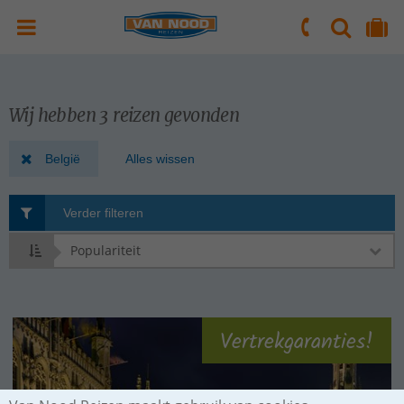
ZOEKEN
NAAR 'MIJN REIS' OMGEVING
ma. t/m vr.: 09:00 - 17:30 uur
zaterdag: 10:00 - 16:00 uur
Wij hebben 3 reizen gevonden
België
Alles wissen
Verder filteren
Sorteren
op
Vertrekgaranties!