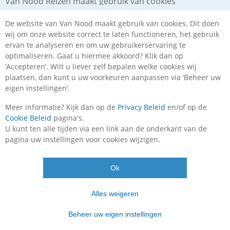
Van Nood Reizen maakt gebruik van cookies
De website van Van Nood maakt gebruik van cookies. Dit doen
wij om onze website correct te laten functioneren, het gebruik
ervan te analyseren en om uw gebruikerservaring te
optimaliseren. Gaat u hiermee akkoord? Klik dan op
‘Accepteren’. Wilt u liever zelf bepalen welke cookies wij
plaatsen, dan kunt u uw voorkeuren aanpassen via ‘Beheer uw
Kerstsfeer 3-daagse Middelburg, Brugge en
eigen instellingen’.
Antwerpen all-inclusive
Meer informatie? Kijk dan op de
Privacy Beleid
en/of op de
BELGIË, NEDERLAND
3 DAGEN
Cookie Beleid
pagina's.
U kunt ten alle tijden via een link aan de onderkant van de
vanaf
€ 279
,-
pagina uw instellingen voor cookies wijzigen.
Ok
Vertrekgaranties!
Alles weigeren
Beheer uw eigen instellingen