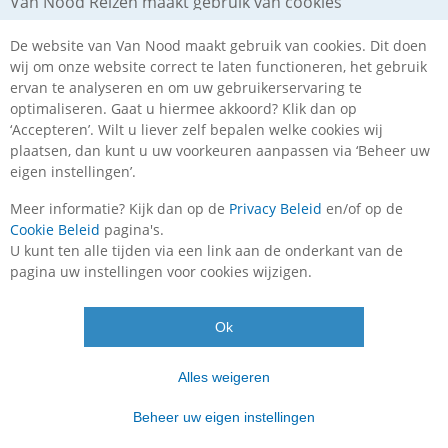
Van Nood Reizen maakt gebruik van cookies
De website van Van Nood maakt gebruik van cookies. Dit doen
wij om onze website correct te laten functioneren, het gebruik
ervan te analyseren en om uw gebruikerservaring te
optimaliseren. Gaat u hiermee akkoord? Klik dan op
‘Accepteren’. Wilt u liever zelf bepalen welke cookies wij
plaatsen, dan kunt u uw voorkeuren aanpassen via ‘Beheer uw
eigen instellingen’.
Met Van Nood een paar dagen genieten van de mooie
Meer informatie? Kijk dan op de
Privacy Beleid
en/of op de
hoofdstad van Groot-Brittannië. Ervaar zelf deze stad vol
Cookie Beleid
pagina's.
tradities en indrukwekkende herinneringen aan een
U kunt ten alle tijden via een link aan de onderkant van de
roemrijk verleden. In Londen is enorm veel te zien, je zult
pagina uw instellingen voor cookies wijzigen.
al snel merken dat Londen anders is. Dan bedoelen we
niet alleen het linksrijdend verkeer. De typisch zwarte
taxi's en de London bobbies bepalen het gezellige
Ok
stadsbeeld. Winkelen in Oxfordstreet of bij Harrods,
varen op de Theems, je horloge gelijkzetten met de Big
Alles weigeren
Ben: dit alles is mogelijk in Londen. Londen is the place
to be!
Beheer uw eigen instellingen
Comfortabel vervoer per touringcar