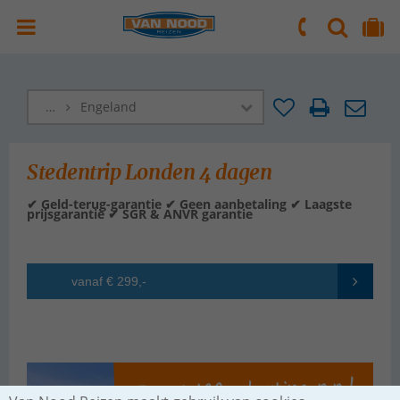
ZOEKEN
NAAR 'MIJN REIS' OMGEVING
ma. t/m vr.: 09:00 - 17:30 uur
zaterdag: 10:00 - 16:00 uur
…
Engeland
Stedentrip Londen 4 dagen
✔ Geld-terug-garantie ✔ Geen aanbetaling ✔ Laagste
prijsgarantie ✔ SGR & ANVR garantie
vanaf € 299,-
Incl. boekingskosten per boeking o.b.v. 2 pers.
Tot € 100,- korting p.p.!