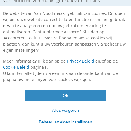
Van Nood Reizen maakt gebruik van cookies
De website van Van Nood maakt gebruik van cookies. Dit doen
wij om onze website correct te laten functioneren, het gebruik
ervan te analyseren en om uw gebruikerservaring te
optimaliseren. Gaat u hiermee akkoord? Klik dan op
‘Accepteren’. Wilt u liever zelf bepalen welke cookies wij
Telefoonnummer
088 10 30 850
plaatsen, dan kunt u uw voorkeuren aanpassen via ‘Beheer uw
eigen instellingen’.
klantenservice
Ma. t/m vr.
09:00
–
17:30
uur
Meer informatie? Kijk dan op de
Privacy Beleid
en/of op de
Zaterdag
10:00
–
16:00
uur
Cookie Beleid
pagina's.
Feedbackcompany
U kunt ten alle tijden via een link aan de onderkant van de
Beoordeling :
7,8
/
10
pagina uw instellingen voor cookies wijzigen.
op
445
beoordelingen
basis
Postadres
Van Nood Reizen
van
Ok
Vendelier 61-B
3905 PD
Veenendaal
Alles weigeren
E-mail
info@vannood.nl
Beheer uw eigen instellingen
Tel.
+31 (0)88 10 30 850