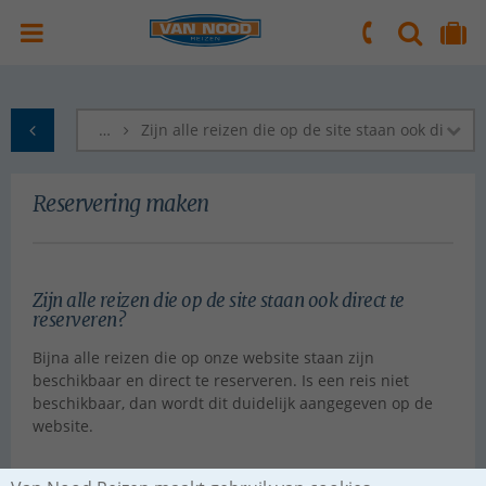
ZOEKEN
NAAR 'MIJN REIS' OMGEVING
ma. t/m vr.: 09:00 - 17:30 uur
zaterdag: 10:00 - 16:00 uur
…
Zijn alle reizen die op de site staan ook direct 
naar Homepagina
Reservering maken
Zijn alle reizen die op de site staan ook direct te
reserveren?
Bijna alle reizen die op onze website staan zijn
beschikbaar en direct te reserveren. Is een reis niet
beschikbaar, dan wordt dit duidelijk aangegeven op de
website.