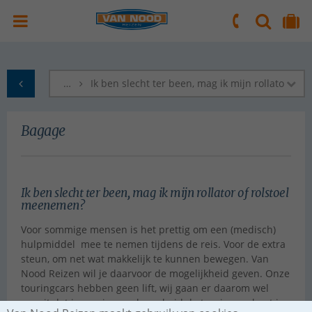
ZOEKEN
NAAR 'MIJN REIS' OMGEVING
ma. t/m vr.: 09:00 - 17:30 uur
zaterdag: 10:00 - 16:00 uur
…
Ik ben slecht ter been, mag ik mijn rollator of
naar Homepagina
Bagage
Ik ben slecht ter been, mag ik mijn rollator of rolstoel
meenemen?
Voor sommige mensen is het prettig om een (medisch)
hulpmiddel mee te nemen tijdens de reis. Voor de extra
steun, om net wat makkelijk te kunnen bewegen. Van
Nood Reizen wil je daarvoor de mogelijkheid geven. Onze
touringcars hebben geen lift, wij gaan er daarom wel
vanuit dat je op eigen gelegenheid de touringcar kunt in-