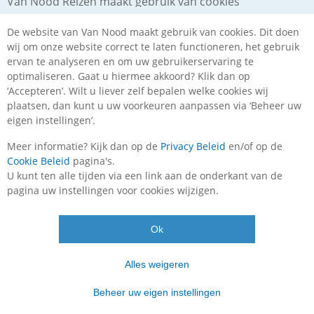
Van Nood Reizen maakt gebruik van cookies
en uitstappen. Het in- en uitladen van het hulpmiddel
dient samen met de chauffeur te gebeuren. Helaas is het
De website van Van Nood maakt gebruik van cookies. Dit doen
voor de chauffeur niet toegestaan jouw hulpmiddel
wij om onze website correct te laten functioneren, het gebruik
alleen in en uit te laden, dit vanwege de Arbowetgeving.
ervan te analyseren en om uw gebruikerservaring te
optimaliseren. Gaat u hiermee akkoord? Klik dan op
Hulpmiddelen als een rollator of rolstoel kunnen mee
‘Accepteren’. Wilt u liever zelf bepalen welke cookies wij
onder de volgende voorwaarden.
plaatsen, dan kunt u uw voorkeuren aanpassen via ‘Beheer uw
eigen instellingen’.
Een hulpmiddel dient:
Meer informatie? Kijk dan op de
Privacy Beleid
en/of op de
inklapbaar te zijn
Cookie Beleid
pagina's.
te voldoen aan de max. afmetingen van (l x b x h)
U kunt ten alle tijden via een link aan de onderkant van de
100x 90x 65 cm indien opgevouwen/ingeklapt
pagina uw instellingen voor cookies wijzigen.
vooraf te worden aangemeld bij Van Nood Reizen.
Je ontvangt hiervan een bevestiging. Zonder
aanmelding vooraf kan een hulpmiddel geweigerd
Ok
worden ivm de beperkte bagageruimte in een
touringcar.
in plaats van een koffer te worden meegenomen.
Alles weigeren
Wilt u het hulpmiddel extra meenemen naast
Beheer uw eigen instellingen
koffer en handbagage, dan vragen wij hiervoor € 30
per eenheid.