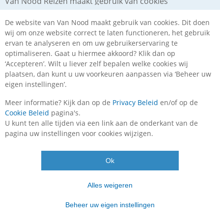
Van Nood Reizen maakt gebruik van cookies
spoedoverboeking. Na ontvangst van de betaling ontvang
je de reisbescheiden.
De website van Van Nood maakt gebruik van cookies. Dit doen
wij om onze website correct te laten functioneren, het gebruik
ervan te analyseren en om uw gebruikerservaring te
optimaliseren. Gaat u hiermee akkoord? Klik dan op
‘Accepteren’. Wilt u liever zelf bepalen welke cookies wij
plaatsen, dan kunt u uw voorkeuren aanpassen via ‘Beheer uw
eigen instellingen’.
Meer informatie? Kijk dan op de
Privacy Beleid
en/of op de
Telefoonnummer
088 10 30 850
Cookie Beleid
pagina's.
U kunt ten alle tijden via een link aan de onderkant van de
klantenservice
pagina uw instellingen voor cookies wijzigen.
Ma. t/m vr.
09:00
–
17:30
uur
Zaterdag
10:00
–
16:00
uur
Feedbackcompany
Ok
Beoordeling :
7,8
/
10
op
445
beoordelingen
Alles weigeren
basis
Postadres
Van Nood Reizen
van
Beheer uw eigen instellingen
Vendelier 61-B
3905 PD
Veenendaal