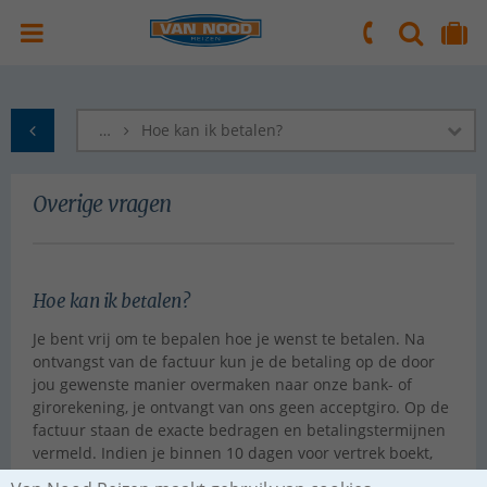
ZOEKEN
NAAR 'MIJN REIS' OMGEVING
ma. t/m vr.: 09:00 - 17:30 uur
zaterdag: 10:00 - 16:00 uur
…
Hoe kan ik betalen?
naar Homepagina
Overige vragen
Hoe kan ik betalen?
Je bent vrij om te bepalen hoe je wenst te betalen. Na
ontvangst van de factuur kun je de betaling op de door
jou gewenste manier overmaken naar onze bank- of
girorekening, je ontvangt van ons geen acceptgiro. Op de
factuur staan de exacte bedragen en betalingstermijnen
vermeld. Indien je binnen 10 dagen voor vertrek boekt,
dien je te betalen via internetbankieren of een