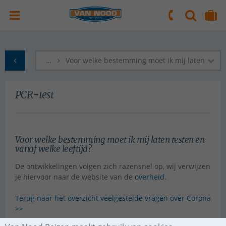
ZOEKEN
NAAR 'MIJN REIS' OMGEVING
ma. t/m vr.: 09:00 - 17:30 uur
zaterdag: 10:00 - 16:00 uur
…
Voor welke bestemming moet ik mij laten testen
naar Homepagina
PCR-test
Voor welke bestemming moet ik mij laten testen en
vanaf welke leeftijd?
De ontwikkelingen volgen zich razensnel op, wij verwijzen
je hiervoor naar de website van de
overheid
.
Terug naar het overzicht veelgestelde vragen over Corona
>>