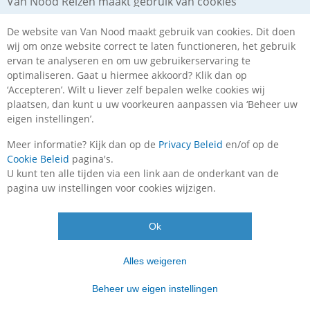
Van Nood Reizen maakt gebruik van cookies
De website van Van Nood maakt gebruik van cookies. Dit doen
wij om onze website correct te laten functioneren, het gebruik
ervan te analyseren en om uw gebruikerservaring te
optimaliseren. Gaat u hiermee akkoord? Klik dan op
‘Accepteren’. Wilt u liever zelf bepalen welke cookies wij
plaatsen, dan kunt u uw voorkeuren aanpassen via ‘Beheer uw
Telefoonnummer
088 10 30 850
eigen instellingen’.
klantenservice
Meer informatie? Kijk dan op de
Privacy Beleid
en/of op de
Ma. t/m vr.
09:00
–
17:30
uur
Cookie Beleid
pagina's.
Zaterdag
10:00
–
16:00
uur
U kunt ten alle tijden via een link aan de onderkant van de
Feedbackcompany
pagina uw instellingen voor cookies wijzigen.
Beoordeling :
7,8
/
10
op
445
beoordelingen
basis
Ok
Postadres
Van Nood Reizen
van
Vendelier 61-B
3905 PD
Veenendaal
Alles weigeren
Beheer uw eigen instellingen
E-mail
info@vannood.nl
Tel.
+31 (0)88 10 30 850