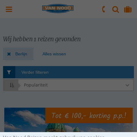
ZOEKEN
NAAR 'MIJN REIS' OMGEVING
ma. t/m vr.: 09:00 - 17:30 uur
zaterdag: 10:00 - 16:00 uur
Wij hebben 1 reizen gevonden
Berlijn
Alles wissen
Verder filteren
Sorteren
op
Tot € 100,- korting p.p.!