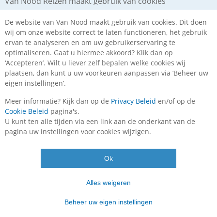
Van Nood Reizen maakt gebruik van cookies
De website van Van Nood maakt gebruik van cookies. Dit doen
wij om onze website correct te laten functioneren, het gebruik
ervan te analyseren en om uw gebruikerservaring te
optimaliseren. Gaat u hiermee akkoord? Klik dan op
‘Accepteren’. Wilt u liever zelf bepalen welke cookies wij
plaatsen, dan kunt u uw voorkeuren aanpassen via ‘Beheer uw
Stedentrip Berlijn 4 dagen
eigen instellingen’.
DUITSLAND
4 DAGEN
Meer informatie? Kijk dan op de
Privacy Beleid
en/of op de
Cookie Beleid
pagina's.
U kunt ten alle tijden via een link aan de onderkant van de
vanaf
€ 159
,-
pagina uw instellingen voor cookies wijzigen.
Ok
Alles weigeren
Beheer uw eigen instellingen