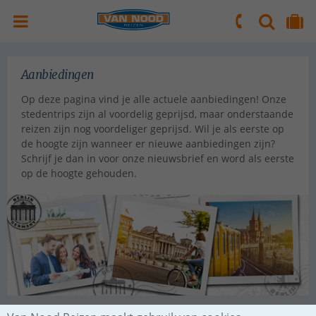
ZOEKEN
NAAR 'MIJN REIS' OMGEVING
ma. t/m vr.: 09:00 - 17:30 uur
zaterdag: 10:00 - 16:00 uur
Aanbiedingen
Op deze pagina vind je alle actuele aanbiedingen! Onze
stedentrips zijn al voordelig geprijsd, maar onderstaande
reizen zijn nog voordeliger geprijsd. Wil je als eerste op
de hoogte zijn wanneer er nieuwe aanbiedingen zijn?
Schrijf je dan in voor onze nieuwsbrief en word als eerste
op de hoogte gehouden.