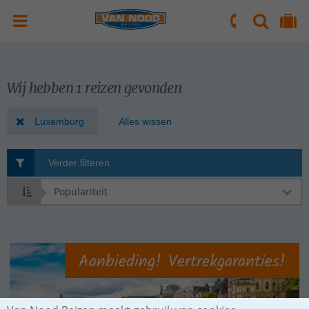
ZOEKEN
NAAR 'MIJN REIS' OMGEVING
ma. t/m vr.: 09:00 - 17:30 uur
zaterdag: 10:00 - 16:00 uur
Wij hebben 1 reizen gevonden
Luxemburg
Alles wissen
Verder filteren
Sorteren
op
Aanbieding! Vertrekgaranties!