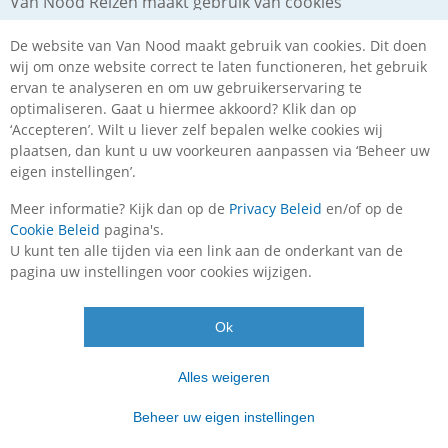
Van Nood Reizen maakt gebruik van cookies
De website van Van Nood maakt gebruik van cookies. Dit doen
wij om onze website correct te laten functioneren, het gebruik
ervan te analyseren en om uw gebruikerservaring te
optimaliseren. Gaat u hiermee akkoord? Klik dan op
‘Accepteren’. Wilt u liever zelf bepalen welke cookies wij
plaatsen, dan kunt u uw voorkeuren aanpassen via ‘Beheer uw
Stedentrip Luxemburg 4 dagen
eigen instellingen’.
DUITSLAND, LUXEMBURG
4 DAGEN
Meer informatie? Kijk dan op de
Privacy Beleid
en/of op de
Cookie Beleid
pagina's.
U kunt ten alle tijden via een link aan de onderkant van de
vanaf
€ 199
,-
pagina uw instellingen voor cookies wijzigen.
Ok
Alles weigeren
Beheer uw eigen instellingen